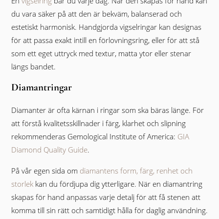
En
vigselring
bär du varje dag. När den skapas för hand kan
du vara säker på att den är bekväm, balanserad och
estetiskt harmonisk. Handgjorda vigselringar kan designas
för att passa exakt intill en förlovningsring, eller för att stå
som ett eget uttryck med textur, matta ytor eller stenar
längs bandet.
Diamantringar
Diamanter är ofta kärnan i ringar som ska bäras länge. För
att förstå kvalitetsskillnader i färg, klarhet och slipning
rekommenderas Gemological Institute of America:
GIA
Diamond Quality Guide
.
På vår egen sida om
diamantens form, färg, renhet och
storlek
kan du fördjupa dig ytterligare. När en diamantring
skapas för hand anpassas varje detalj för att få stenen att
komma till sin rätt och samtidigt hålla för daglig användning.