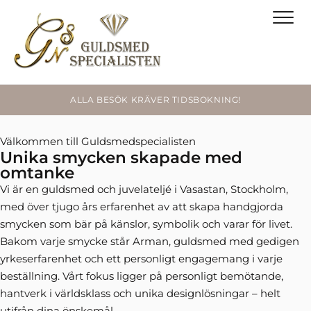
ALLA BESÖK KRÄVER TIDSBOKNING!
Välkommen till Guldsmedspecialisten
Unika smycken skapade med
omtanke
Vi är en guldsmed och juvelateljé i Vasastan, Stockholm,
med över tjugo års erfarenhet av att skapa handgjorda
smycken som bär på känslor, symbolik och varar för livet.
Bakom varje smycke står Arman, guldsmed med gedigen
yrkeserfarenhet och ett personligt engagemang i varje
beställning. Vårt fokus ligger på personligt bemötande,
hantverk i världsklass och unika designlösningar – helt
utifrån dina önskemål.