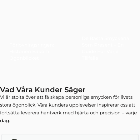
De Bästa Smyckena
Förlovningsringen:
Som Present – En
Historien Bakom
Guide För Varje
Ögonblicket
Tillfälle
Vad Våra Kunder Säger
Vi är stolta över att få skapa personliga smycken för livets
stora ögonblick. Våra kunders upplevelser inspirerar oss att
fortsätta leverera hantverk med hjärta och precision – varje
dag.