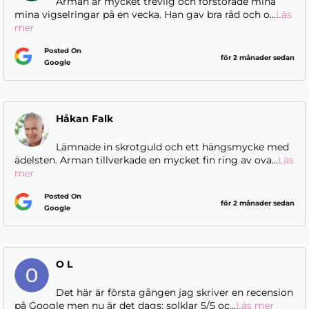
Arman är mycket trevlig och förstorade mina
mina vigselringar på en vecka. Han gav bra råd och o
...
Läs
mer
Posted On
för 2 månader sedan
Google
Håkan Falk
Lämnade in skrotguld och ett hängsmycke med
ädelsten. Arman tillverkade en mycket fin ring av ova
...
Läs
mer
Posted On
för 2 månader sedan
Google
O L
Det här är första gången jag skriver en recension
på Google men nu är det dags: solklar 5/5 oc
...
Läs mer