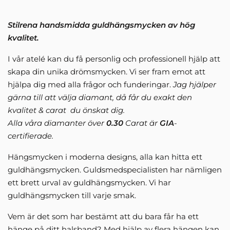
Stilrena handsmidda guldhängsmycken av hög
kvalitet.
I vår atelé kan du få personlig och professionell hjälp att
skapa din unika drömsmycken. Vi ser fram emot att
hjälpa dig med alla frågor och funderingar.
Jag hjälper
gärna till att välja diamant, då får du exakt den
kvalitet & carat du önskat dig.
Alla våra diamanter över
0.30
Carat är
GIA
-
certifierade.
Hängsmycken i moderna designs, alla kan hitta ett
guldhängsmycken. Guldsmedspecialisten har nämligen
ett brett urval av guldhängsmycken. Vi har
guldhängsmycken till varje smak.
Vem är det som har bestämt att du bara får ha ett
hänge på ditt halsband? Med hjälp av flera hängen kan