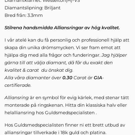
Diamantklarhet: Wesselton(H)-VS
Diamantslipning: Briljant
Bred från: 3.3mm
Stilrena handsmidda Alliansringar av hög kvalitet.
I vår atelé kan du få personlig och professionell hjälp att
skapa din unika drömsmycken. Vi ser fram emot att
hjälpa dig med alla frågor och funderingar.
Jag hjälper
gärna till att välja diamant, då får du exakt den
kvalitet & carat du önskat dig.
Alla våra diamanter över
0.30
Carat är
GIA
-
certifierade.
Alliansring
är en symbol för evig kärlek, med stenar tätt
monterade på ringskenan. Hitta din klassiska halv eller
helalliansring hos Guldsmedspecialisten .
Hos Guldsmedspecialisten finner ni ett brett utbud av
alliansringar tillverkade i 18k guld och platina.