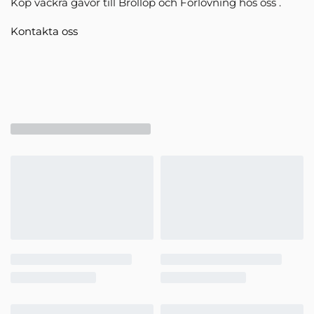
Köp vackra gåvor till Bröllop och Förlovning hos oss .
Kontakta oss
SoulTech