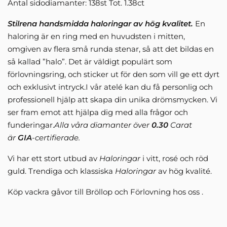
Antal sidodiamanter: 138st Tot. 1.38ct
Stilrena handsmidda haloringar av hög kvalitet.
En
haloring är en ring med en huvudsten i mitten,
omgiven av flera små runda stenar, så att det bildas en
så kallad ”halo”. Det är väldigt populärt som
förlovningsring, och sticker ut för den som vill ge ett dyrt
och exklusivt intryck.I vår atelé kan du få personlig och
professionell hjälp att skapa din unika drömsmycken. Vi
ser fram emot att hjälpa dig med alla frågor och
funderingar.
Alla våra diamanter över
0.30
Carat
är
GIA
-certifierade.
Vi har ett stort utbud av
Haloringar
i vitt, rosé och röd
guld. Trendiga och klassiska
Haloringar
av hög kvalité.
Köp vackra gåvor till Bröllop och Förlovning hos oss .