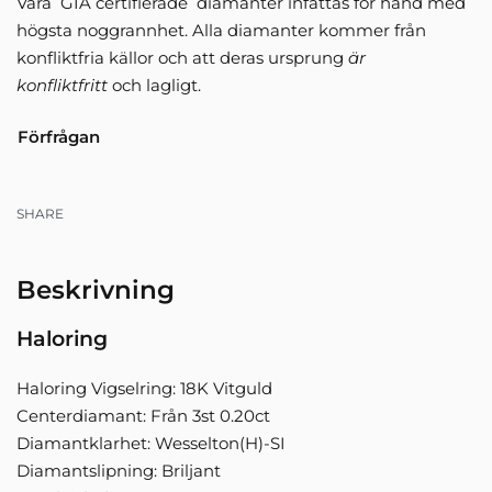
Våra GIA certifierade diamanter infattas för hand med
högsta noggrannhet. Alla diamanter kommer från
konfliktfria källor och att deras ursprung
är
konfliktfritt
och lagligt.
Förfrågan
SHARE
Beskrivning
Haloring
Haloring Vigselring: 18K Vitguld
Centerdiamant: Från 3st 0.20ct
Diamantklarhet: Wesselton(H)-SI
Diamantslipning: Briljant