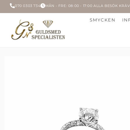
070 0303 734
MÅN - FRE: 08:00 - 17:00 ALLA BESÖK KR
SMYCKEN
IN