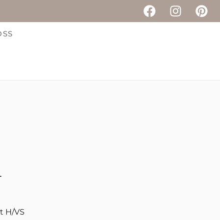
OSS
4
t H/VS