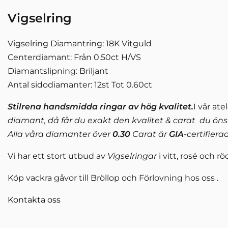
Vigselring
Vigselring Diamantring: 18K Vitguld
Centerdiamant: Från 0.50ct H/VS
Diamantslipning: Briljant
Antal sidodiamanter: 12st Tot 0.60ct
Stilrena handsmidda ringar av hög kvalitet.
I vår at
diamant, då får du exakt den kvalitet & carat du öns
Alla våra diamanter över
0.30
Carat är
GIA
-certifiera
Vi har ett stort utbud av
Vigselringar
i vitt, rosé och r
Köp vackra gåvor till Bröllop och Förlovning hos oss .
Kontakta oss
SoulTech