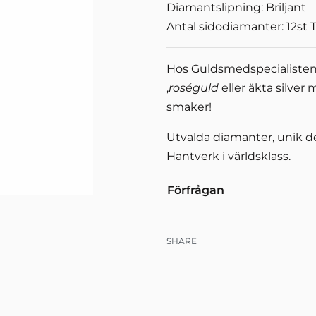
Diamantslipning: Briljant
Antal sidodiamanter: 12st 
Hos Guldsmedspecialisten h
,
roséguld
eller äkta silver
smaker!
Utvalda diamanter, unik d
Hantverk i världsklass.
Förfrågan
SHARE